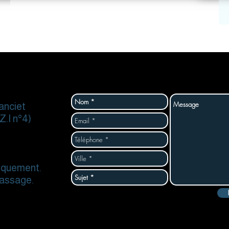
anciet
.I n°4)
niquement.
passage.