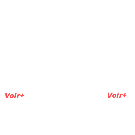
AQUAPRO®
AIP sédiment
on
Cartouche en ligne
ne
Voir+
Voir+