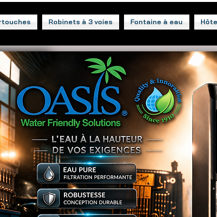
rtouches
Robinets à 3 voies
Fontaine à eau
Hôte
COMPAGNE