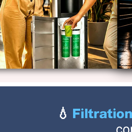
💧
Filtratio
co