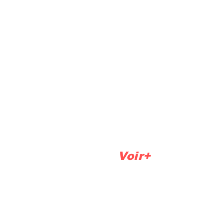
DOULTON®
ECOFAST fontaine
Oasi
Filtre raccordée au réseau
Ca
Voir+