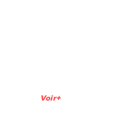
OASIS®
AQUAPRO®
s filtre vert fontaine
AUF ultrafiltrati
rtouche en ligne
Cartouche en lig
Voir+