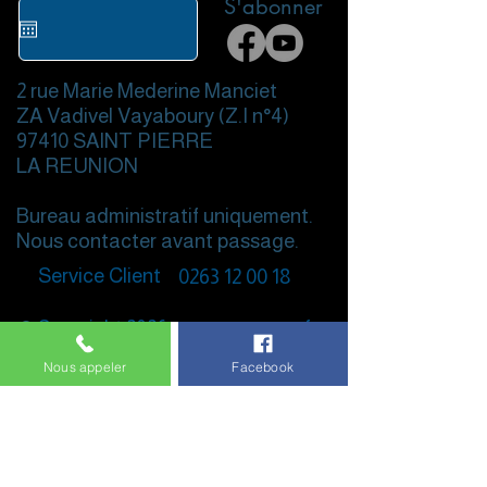
S'abonner
2 rue Marie Mederine Manciet
ZA Vadivel Vayaboury (Z.I n°4)
97410 SAINT PIERRE
LA REUNION
Bureau administratif uniquement.
Nous contacter avant passage.
Service Client
0263 12 00 18
©
Copyright 2026 ~
www.aquarun.fr
~
Tous les droits sont réservés.
Nous appeler
Facebook