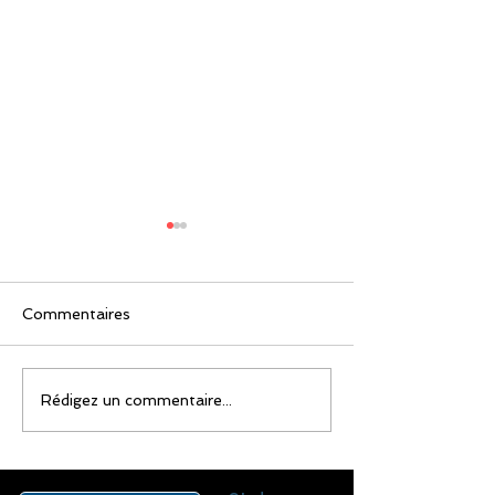
Commentaires
Restaurant "Les
Restaurant "La
Rédigez un commentaire...
Balançoires"
Pitey"