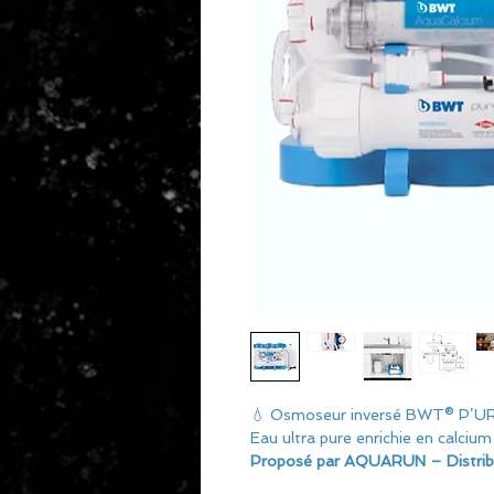
💧 Osmoseur inversé BWT® P
Eau ultra pure enrichie en calcium
Proposé par AQUARUN – Distribu
Cet osmoseur permet la filtration 