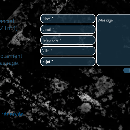
anciet
.I n°4)
niquement.
passage.
t réservés.