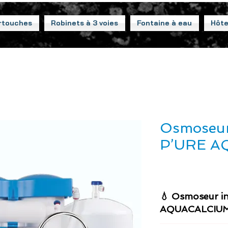
rtouches
Robinets à 3 voies
Fontaine à eau
Hôte
Osmoseur
P’URE A
💧 Osmoseur i
AQUACALCIUM 