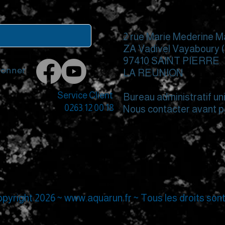
2 rue Marie Mederine M
ZA Vadivel Vayaboury (Z
97410 SAINT PIERRE
bonner
LA REUNION
Service Client
Bureau administratif u
0263 12 00 18
Nous contacter avant 
pyright 2026 ~
www.aquarun.fr
~ Tous les droits son