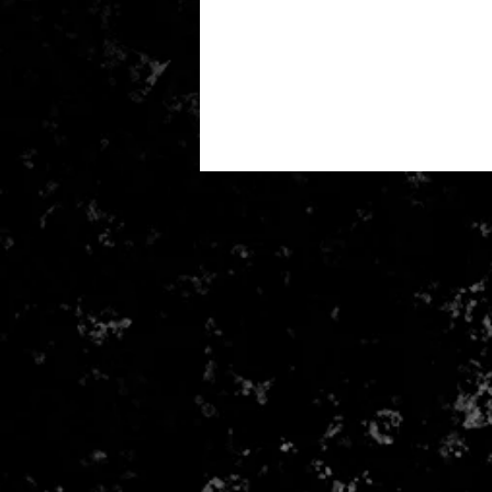
permet également de reminéraliser
Débit de soutirage au robinet 
Pression d'alimentation : 3-6 
Capacité du réservoir : 11 L