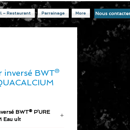
l ~ Restaurant
Parrainage
More
Nous contacte
 inversé BWT®
QUACALCIUM
nversé BWT® P’URE
Eau ult