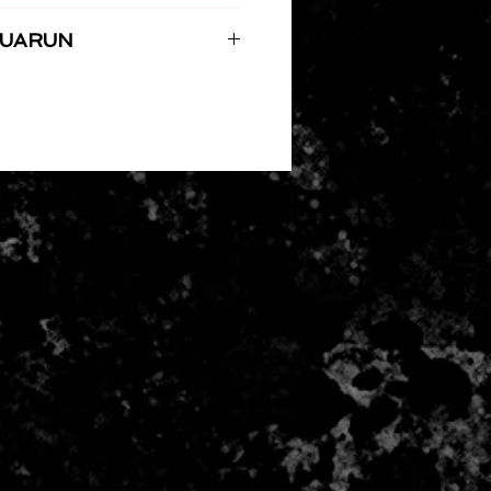
en calcium
nique qui allie
pureté + bénéfice
re… enrichie pour votre équilibre.”
AQUARUN
 maison (Pentair Big Blue)
quacalcium
faitement maîtrisée du réseau