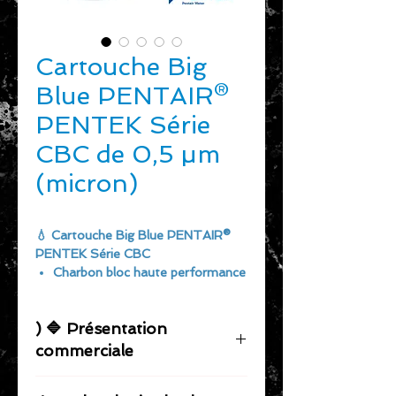
Cartouche Big
Blue PENTAIR®
PENTEK Série
CBC de 0,5 µm
(micron)
💧 Cartouche Big Blue PENTAIR®
PENTEK Série CBC
Charbon bloc haute performance
– 0,5 micron (10BB & 20BB)
Les cartouches de la série CBC sont
) 🔷 Présentation
très performantes dans la réduction
des goûts et odeurs désagréables
commerciale
non désirés et du goût et de l'odeur
de chlore dans l'eau potable. Elles
Les cartouches
PENTAIR® PENTEK