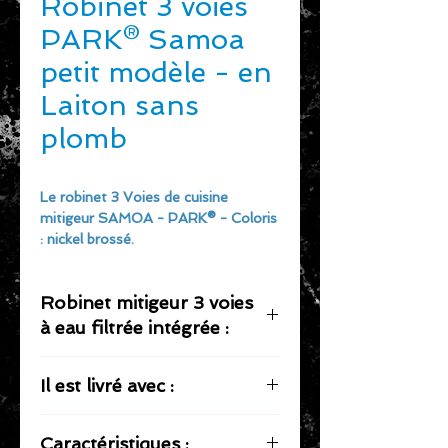
Robinet 3 voies
PARK® Samoa
petit modèle - en
Laiton sans
plomb
Le robinet 3 Voies de cuisine
mitigeur SAMOA - PARK® - Coloris
: nickel brossé.
Caractéristique du robinet mitigeur
3 voies :
Robinet mitigeur 3 voies
Pour eau du réseau chaude
/ froide et eau filtrée Doulton
à eau filtrée intégrée :
Finition couleur nickel brossé
Hauteur 21,3 cm
Le robinet mitigeur à 3 voies
Il est livré avec :
Diamètre 4,8 cm
SAMOA, pour eau chaude, eau
Flexibles 3/8''
froide & eau filtrée, est compatible
Finition italienne
avec tous nos systèmes de filtration
Caractéristiques :
Pour l'eau du réseau : 2 flexibles