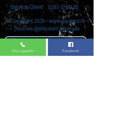
Service Client
0263 12 00 18
©
Copyright 2026 ~
www.aquarun.fr
~
Tous les droits sont réservés.
Nous appeler
Facebook