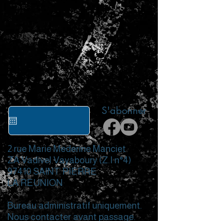
S'abonner
2 rue Marie Mederine Manciet
ZA Vadivel Vayaboury (Z.I n°4)
97410 SAINT PIERRE
LA REUNION
Bureau administratif uniquement.
Nous contacter avant passage.