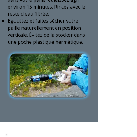
environ 15 minutes. Rincez avec le
reste d'eau filtrée.
Egouttez et faites sécher votre
paille naturellement en position
verticale. Évitez de la stocker dans
une poche plastique hermétique.