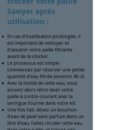
stocker votre paille
Sawyer après
utilisation :
En cas d'inutilisation prolongée, il
est important de nettoyer et
d'assainir votre paille filtrante
avant de la stocker.
Le processus est simple :
commencez par réserver une petite
quantité d'eau filtrée (environ 40 cl).
Avec la moitié de cette eau, vous
pouvez alors rétro-laver votre
paille à contre-courant avec la
seringue fournie dans votre kit.
Une fois fait, diluez un bouchon
d'eau de javel sans parfum dans un
litre d'eau. Faites circuler cette eau
dans votre paille, et laissez agir