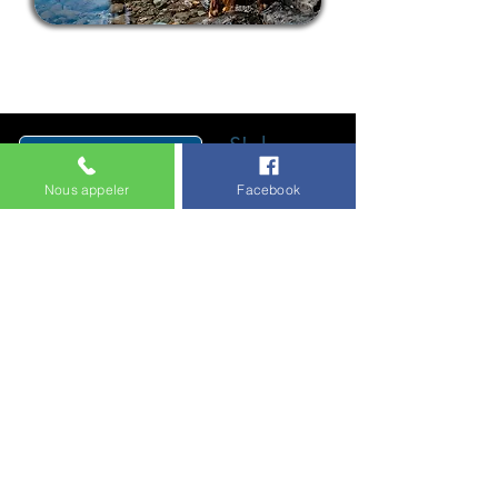
S'abonner
Nous appeler
Facebook
2 rue Marie Mederine Manciet
ZA Vadivel Vayaboury (Z.I n°4)
97410 SAINT PIERRE
LA REUNION
Bureau administratif uniquement.
Nous contacter avant passage.
Service Client
0263 12 00 18
©
Copyright 2026 ~
www.aquarun.fr
~